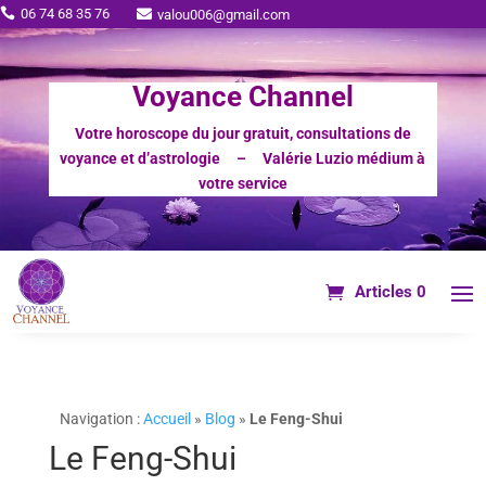
06 74 68 35 76

valou006@gmail.com

Voyance Channel
Votre horoscope du jour gratuit, consultations de
voyance et d’astrologie – Valérie Luzio médium à
votre service
Articles 0
Navigation :
Accueil
»
Blog
»
Le Feng-Shui
Le Feng-Shui