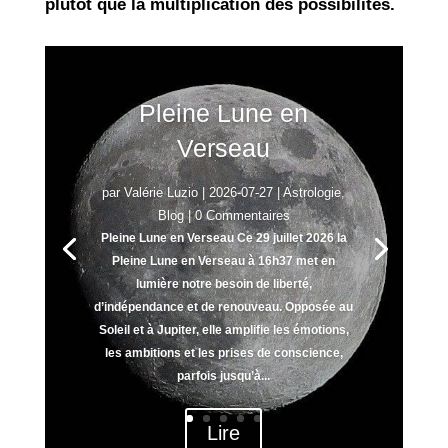
plutôt que la multiplication des possibilités.
Pleine Lune en
Verseau
par
Valérie Luzio
|
2026-07-27
|
Astrologie
,
Blog
| 0 Commentaires
Pleine Lune en Verseau Ce 29 juillet 2026 la
Pleine Lune en Verseau à 16h37 met en
lumière notre besoin de liberté,
d’indépendance et de renouveau. Opposée au
Soleil et à Jupiter, elle amplifie les émotions,
les ambitions et les prises de conscience,
parfois jusqu’à...
Lire