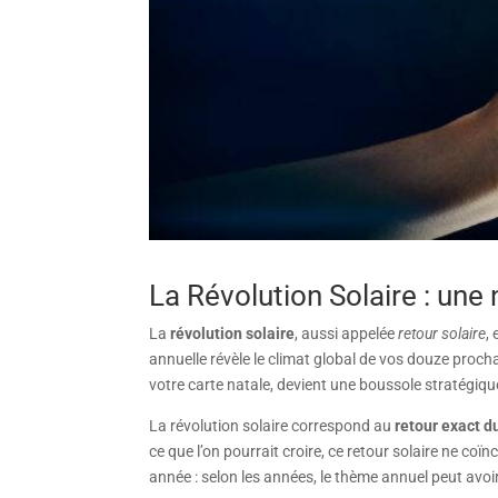
La Révolution Solaire : un
La
révolution solaire
, aussi appelée
retour solaire
,
annuelle révèle le climat global de vos douze proc
votre carte natale, devient une boussole stratégique
La révolution solaire correspond au
retour exact du
ce que l’on pourrait croire, ce retour solaire ne coï
année : selon les années, le thème annuel peut avoir 