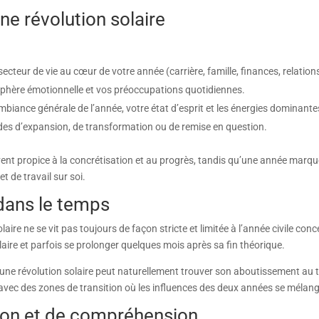
ne révolution solaire
e secteur de vie au cœur de votre année (carrière, famille, finances, relatio
e sphère émotionnelle et vos préoccupations quotidiennes.
l’ambiance générale de l’année, votre état d’esprit et les énergies domina
iodes d’expansion, de transformation ou de remise en question.
t propice à la concrétisation et au progrès, tandis qu’une année marqu
t de travail sur soi.
 dans le temps
aire ne se vit pas toujours de façon stricte et limitée à l’année civile co
laire et parfois se prolonger quelques mois après sa fin théorique.
’une révolution solaire peut naturellement trouver son aboutissement au t
avec des zones de transition où les influences des deux années se méla
ation et de compréhension