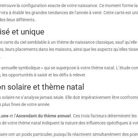
eil retrouve la configuration exacte de votre naissance. Ce moment forme l
ervira à établir les grandes tendances de l’année à venir. Cette carte est
s lieux différents.
sé et unique
e carte du ciel semblable à un thème de naissance classique, sauf qu’elle e
s, leurs placements dans les maisons, ainsi que les aspects qu’elles tissent
.
e annuelle symbolique » qui se superpose à votre thème natal. L’étude c
les opportunités à saisir et les défis à relever.
on solaire et thème natal
 solaire ne s’analyse jamais seule. Elle doit impérativement être confront
s plus fines de votre année.
Lune
et l’
Ascendant du thème annuel
. Ces trois facteurs déterminent le
es de votre thème natal indiquent la nature des influences spécifiques à 
laire ont un poids particulier, puisqu’ils réactivent simultanément des poin