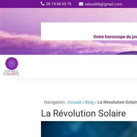
06 74 68 35 76

valou006@gmail.com

Votre horoscope du jo
Navigation :
Accueil
»
Blog
»
La Révolution Solai
La Révolution Solaire