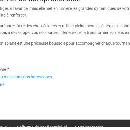
figés à l’avance, mais elle met en lumière les grandes dynamiques de votre
lité à renforcer.
 préparer, faire des choix éclairés et utiliser pleinement les énergies dis
tion
, à développer vos ressources intérieures et à transformer les défis e
lution solaire est une précieuse boussole pour accompagner chaque tourna
ème ?
t du mois dans nos horoscopes
.
ire
.
ous ?
Politique de confidentialité
Nous contacter