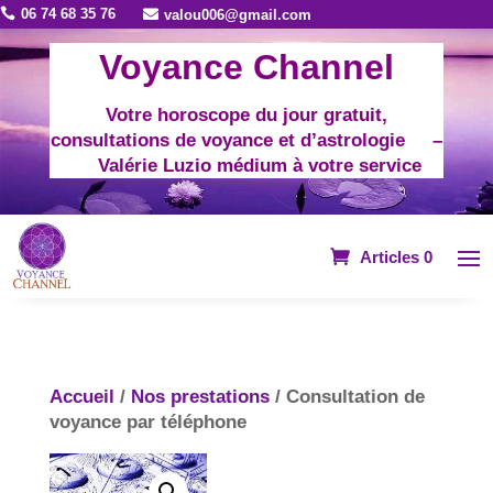
06 74 68 35 76

valou006@gmail.com

Voyance Channel
Votre horoscope du jour gratuit,
consultations de voyance et d’astrologie –
Valérie Luzio médium à votre service
Articles 0
Accueil
/
Nos prestations
/ Consultation de
voyance par téléphone