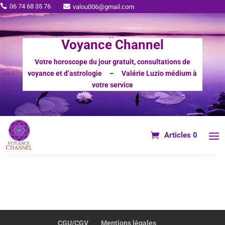
06 74 68 35 76

valou006@gmail.com

Voyance Channel
Votre horoscope du jour gratuit, consultations de
voyance et d’astrologie – Valérie Luzio médium à
votre service
Articles 0
CGU/CGV
Mentions légales