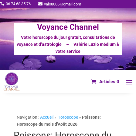
06 74 68 35 76

valou006@gmail.com

Voyance Channel
Votre horoscope du jour gratuit, consultations de
voyance et d’astrologie – Valérie Luzio médium à
votre service
Articles 0
Navigation :
Accueil
»
Horoscope
»
Poissons:
Horoscope du mois d’Août 2026
Poissons: Horoscope du