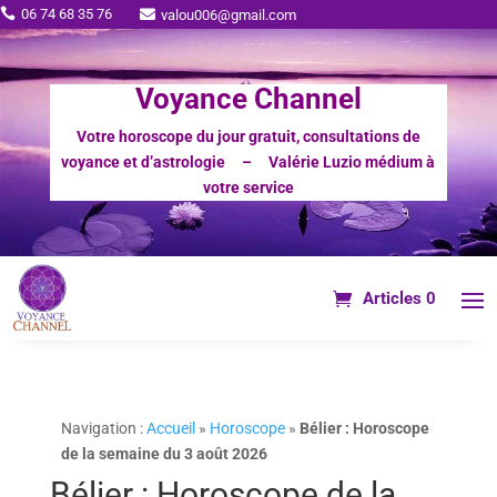
06 74 68 35 76

valou006@gmail.com

Voyance Channel
Votre horoscope du jour gratuit, consultations de
voyance et d’astrologie – Valérie Luzio médium à
votre service
Articles 0
Navigation :
Accueil
»
Horoscope
»
Bélier : Horoscope
de la semaine du 3 août 2026
Bélier : Horoscope de la