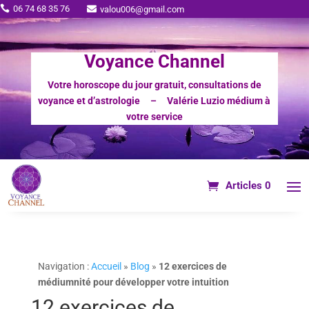
06 74 68 35 76

valou006@gmail.com

Voyance Channel
Votre horoscope du jour gratuit, consultations de
voyance et d’astrologie – Valérie Luzio médium à
votre service
Articles 0
Navigation :
Accueil
»
Blog
»
12 exercices de
médiumnité pour développer votre intuition
12 exercices de